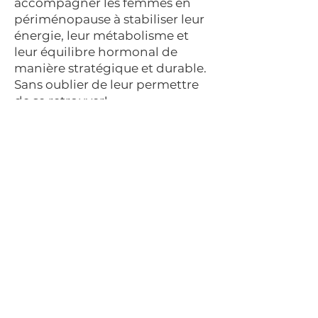
accompagner les femmes en
périménopause à stabiliser leur
énergie, leur métabolisme et
leur équilibre hormonal de
manière stratégique et durable.
Sans oublier de leur permettre
de se retrouver!
Si tu sens que quelque chose en
toi est prêt à arrêter d’essayer
seule…
✨ Si tu sens que c’est aligné,
passe à l’action maintenant↓
J’entre dans mon parcours FEMME