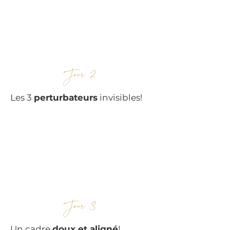
Jour 2
Les 3
perturbateurs
invisibles!
Jour 3
Un cadre
doux et aligné
!