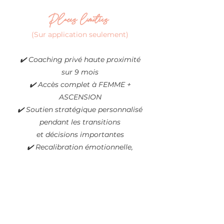
Places limitées
(Sur application seulement)
✔️ Coaching privé haute proximité
sur 9 mois
✔️ Accès complet à FEMME +
ASCENSION
✔️ Soutien stratégique personnalisé
pendant les transitions
et décisions importantes
✔️ Recalibration émotionnelle,
identitaire et nerveuse
✔️
Accès à Ta Coach Hormonale IA
✔️ Support rapproché et accès
privilégié
✔️ Outils profonds d’incarnation et de
transformation durable