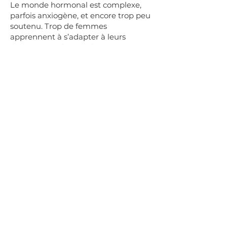
Le monde hormonal est complexe,
parfois anxiogène, et encore trop peu
soutenu. Trop de femmes
apprennent à s’adapter à leurs
symptômes plutôt qu’à en
comprendre les causes profondes.
Je crois profondément que chaque
femme mérite de comprendre son
système hormonal, d’être écoutée, et
d’avoir accès à des solutions
naturelles, éprouvées, sécuritaires et
respectueuses de son corps.
Ma mission est d’accompagner les
femmes à revenir à elles, à retrouver
un sentiment de sécurité intérieure
et à traverser la périménopause avec
plus de clarté, de douceur et de
sérénité — en commençant
exactement là où elles sont.